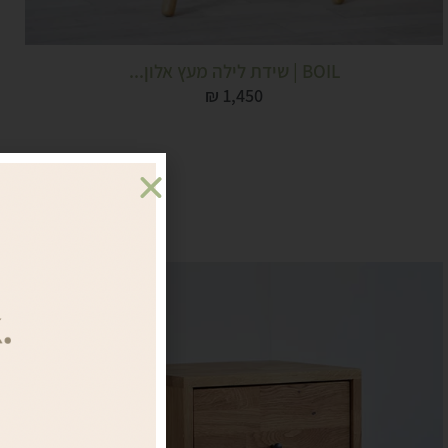
BOIL | שידת לילה מעץ אלון...
₪
1,450