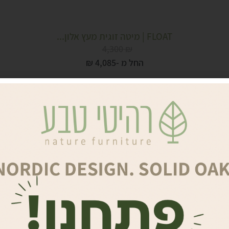
FLOAT | מיטה זוגית מעץ אלון...
4,300
₪
החל מ -
4,085
₪