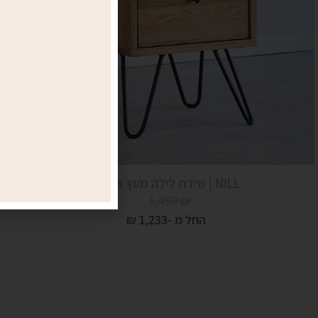
NILL | שידת לילה מעץ אלון...
1,450
₪
החל מ -
1,233
₪