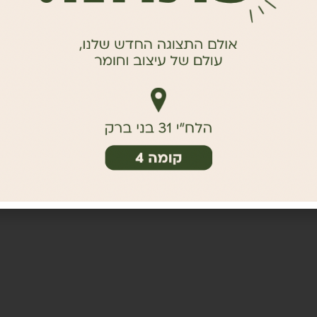
KODOMA | שידת מגירות מעץ אלון...
₪
5,750