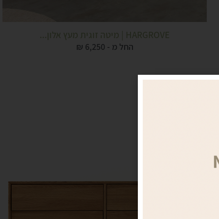
HARGROVE | מיטה זוגית מעץ אלון...
החל מ -
6,250
₪