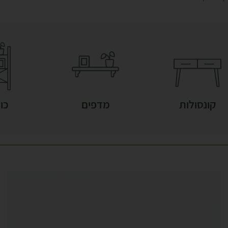
קונסולות
מדפים
כונ