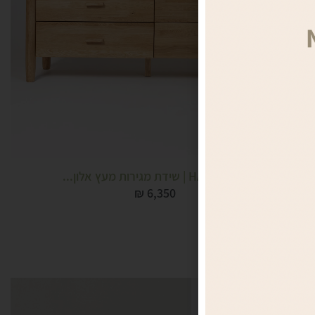
HARGROVE | שידת מגירות מעץ אלון...
₪
6,350