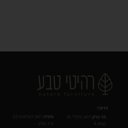
חדש!!
נתניה
רחוב המלאכה 22
בני ברק
רחוב הלח"י 31
א.ז. פולג
קומה 4