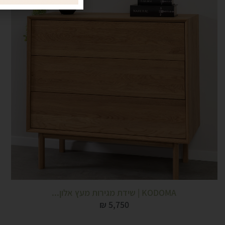
KODOMA | שידת מגירות מעץ אלון...
₪
5,750