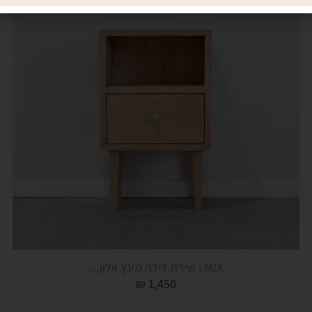
MIX | שידת לילה מעץ אלון...
₪
1,450