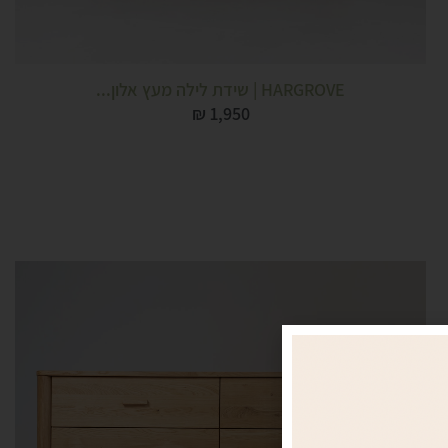
HARGROVE | שידת לילה מעץ אלון...
₪
1,950