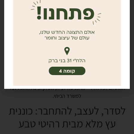
✔ עיצוב מדויק – קווים נקיים, בלי פשרות:
אנחנו לא מאמינים
ברהיטים סתמיים. העיצוב שלנו שואב השראה מהמינימליזם
הסקנדינבי, שמשלב קווים נקיים ואסתטיקה טבעית. הכונניות נבנו
כדי להשתלב בצורה הרמונית בכל חלל, בלי להשתלט עליו, ותוך
יצירת תחושת רוגע שמכבדת את החומר ואת הסביבה.
✔ איכות במחיר הוגן:
החזון שלנו ברור: ריהוט איכותי, עמיד
ונגיש לכולם – מבלי להתפשר על חומרי גלם או על העיצוב.
✔ התאמה אישית לחללים שונים:
מבחר הדגמים שלנו כולל
כונניות במגוון גדלים ועיצובים, כך שתוכלו למצוא את הפריט
המושלם לכל חלל – מהכניסה לבית, הסלון ופינת האוכל ועד
למשרד הביתי.
לסדר, לעצב, להתחבר: כוננית
עץ מלא מבית רהיטי טבע