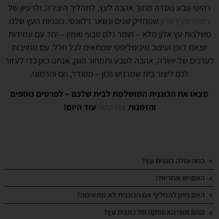
רהיטי טבע נוסדה מתוך אהבה לעץ, לתהליך היצירה, ולרעיון של
ריהוט מעץ אלון
שמחזיק שנים ונשאר רלוונטי. כונניות העץ שלנו
משלבות עץ אלון מלא – חומר גלם טבעי ואמין – יחד עם עמידות
יוצאת דופן ועיצוב מינימליסטי שמתאים לכל חלל. עם מחויבות
לערכים של יושרה, אהבה לטבע ותמחור הוגן, אנחנו כאן כדי לעזור
לכם ליצור בית שמרגיש נכון – מסודר, חם והרמוני.
מצאו את הכוננית המושלמת לבית שלכם – לפרטים נוספים
והזמנות
צרו קשר
עוד היום!
כמה עולה כוננית עץ?
אנו מציעים כונניות עץ איכותיות במחירים הוגנים ונגישים, כאשר
האם יש אחריות?
טווח המחירים תלוי בדגם, בגודל ובסוג הגימור. לפרטים נוספים
בהחלט! כל כוננית מגיעה עם אחריות ל-12 חודשים, מתוך ביטחון
האם ניתן להחליף אם הכוננית לא מתאימה?
והצעות מחיר מדויקות, מומלץ לעיין באתר או ליצור קשר עם
מלא באיכות המוצרים שלנו.
בהחלט. יש לנו מדיניות החלפה נוחה, כדי להבטיח שתהיו מרוצים
הצוות שלנו.
מהם זמני האספקה של כוננית עץ?