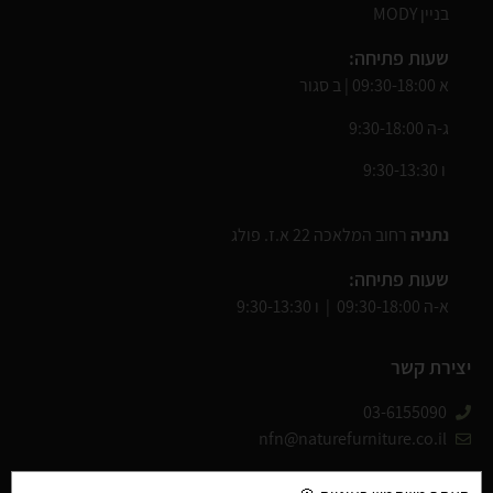
בניין MODY
שעות פתיחה:
א 09:30-18:00 | ב סגור
ג-ה 9:30-18:00
ו 9:30-13:30
נתניה
רחוב המלאכה 22 א.ז. פולג
שעות פתיחה:
א-ה 09:30-18:00 | ו 9:30-13:30
יצירת קשר
03-6155090
nfn@naturefurniture.co.il