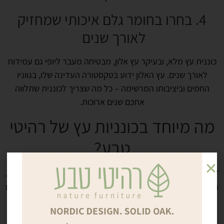
4. בחרו בחומר גלם איכותי שמחזיק
לאורך שנים
כוננית עץ מלא, ובעיקר עץ אלון, מבטיחה מעבר ליופי גם עמידות
לאורך שנים. עץ האלון ידוע בטקסטורה העדינה שלו, בגווניו
החמים וביציבותו המרשימה – כל מה שצריך לכוננית שתלווה
אתכם שנים ארוכות.
מה מיוחד בכונניות עץ של רהיטי
טבע?
✔ חומר הגלם – לב הסיפור:
אנחנו עובדים רק עם עץ אלון מלא.
העץ הזה, המוכר בזכות חוזקו, טקסטורת הסיבים העשירה והגוונים
החמים, משלב עמידות יוצאת דופן עם מראה טבעי ומינימליסטי
שמתאים לכל חלל.