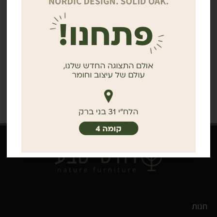
ISKO | כיסא מעץ אלון מלא
ספריית אלון סקנדינבית מעץ אלון
מלא
₪
720
1,490
₪
₪
648
החל מ -
1,341
₪
חנות