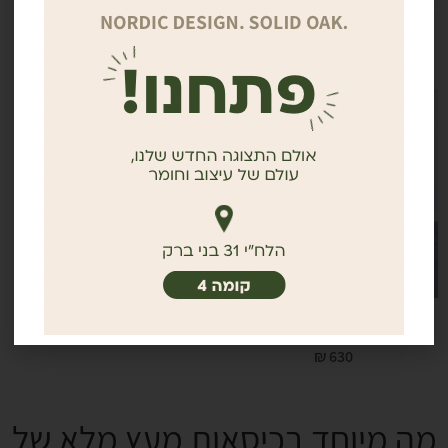
WAVE | שרפרף מעץ אלון מלא
כיסא בר מרובע
₪
610
₪
690
כיסא בר עגול
₪
630
מה מיוחד בכיסאות מעץ מלא של