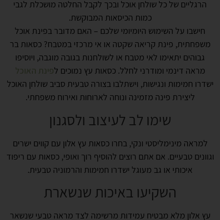
הרגליים של כל שולחן אוכל ובכך לקבל החלטה מושכלת לגבי
כמות הכיסאות המבוקשת.
חישבו על השימוש היומיומי שלכם – האם מדובר בפינת אוכל
משפחתית, פינת קריאה שקטה או אי מרכזי במטבח? כסאות בר
גבוהים יתאימו לאי מטבח או לשולחנות בגובה מוגבה, ויוסיפו
מראה דינמי ומודרני לחלל. כסאות עץ נמוכים ל
פינת האוכל
ישדרו חמימות ונגישות, וישתלבו בצורה טבעית סביב שולחן האוכל
ליצירת פינה מזמינה ונוחה לארוחות ואירוח משפחתי.
שימו לב לעיצוב ולסגנון
למראה מינימליסטי ונקי, בחרו כסאות עץ אלון עם קווים ישרים
וגוונים טבעיים. אם אתם רוצים להוסיף רוך ואופי, כסאות עם ריפוד
איכותי או גב מעוגל ישדרו חמימות והרמוניה טבעית.
השקיעו באיכות שנשארת
עץ אלון מלא מבטיח עמידות מרשימה לצד מראה טבעי שנשאר