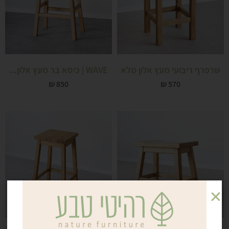
שרפרף ריבועי מעץ אלון מלא
WAVE | כיסא בר מעץ אלון...
₪
850
₪
570