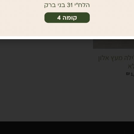
 לילה מעץ אלון
א
₪
1