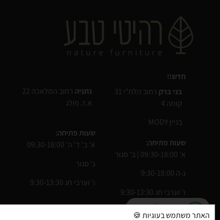
חדש!!
נתניה
רחוב המלאכה 22
בני ברק
רחוב הלח"י 31
א.ז. פולג
קומה 4
בניין MODY
שעות פתיחה:
שעות פתיחה:
א' ב' ד' ה' 09:30-18:00
א' 09:30-18:00 | ב' סגור
ג' סגור
ג-ה 9:30-18:00
ו' וערבי חג 9:30-13:30
ו' וערבי חג 9:30-13:30
יש שאלה?
האתר משתמש בעוגיות 🍪