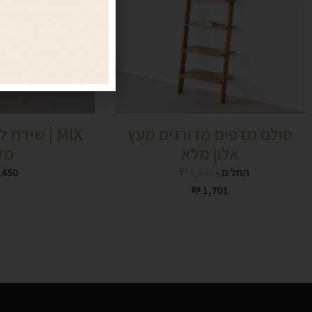
סולם מדפים מדורגים מעץ
MIX | שידת
אלון מלא
מל
₪
החל מ -
1,890
,450
₪
1,701