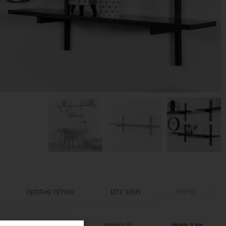
מידות
חומר גלם
משלוח ואספקה
אורך מוטות
35 סנטימטר