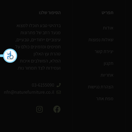
תפריט
הסיפור שלנו
ברהיטי טבע תוכלו למצוא
אודות
מנעד רחב של פתרונות
שאלות נפוצות
עיצוביים ייחודיים, טבעיים,
חמימים ומזמינים כולם על
יצירת קשר
טהרת עץ האלון
המלא, המשלבים איכות
תקנון
ועמידות לצד תמחור נוח.
אחריות
03-6155090
הצהרת נגישות
nfn@naturefurniture.co.il
מפת אתר