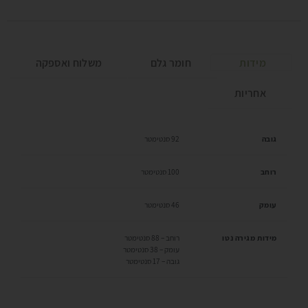
מידות
חומר גלם
משלוח ואספקה
אחריות
גובה
92 סנטימטר
רוחב
100 סנטימטר
עומק
46 סנטימטר
מידות מגירה נטו
רוחב – 88 סנטימטר
עומק – 38 סנטימטר
גובה – 17 סנטימטר