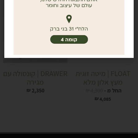
FLOAT | מיטה זוגית
DRAWER | קונסולה עם
מעץ אלון מלא
מגירה
החל מ -
4,300
₪
2,350
₪
₪
4,085