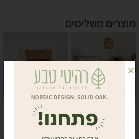
מוצרים משלימים
HARGROVE | מיטה
BOIL | שידת לילה מעץ
זוגית מעץ אלון
אלון מלא
מלא/שילוב בד
₪
1,450
החל מ -
6,250
₪