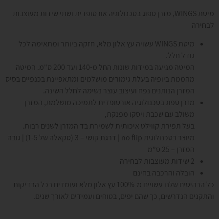
מיטת WINGS, מזרן ספוג בטכנולוגיה אורטופדית ושתי שידות מעוצבות
לבחירה
מיטת WINGS עשויה עץ אלון מלא, חזקה ביותר ומתאימה לכל
גודל חלל.
המיטה מגיעה במידות שונות החל מ-140 ועד 200 ס"מ. ה
מיטה
מהממת ביופיה בעלת גימורים מושלמים ו
מתאפיינת בכנפיים בסיס
המזרן הנותנים נפח ועיצוב עוצר נשימה לחלל השינה.
מזרן ספוג בטכנולוגיה אורטופדית לתמיכה מושלמת, המזרן
משולב עם שכבת ויסקו מפנקת,
בעל תפירת קווילט איכותית לשמירת בד המזרן לשנים רבות.
מיוצר בטכנולוגית no flip | דרגת קושי – 3 (סקאלה של 1-5) | גובה
המזרן – 25 ס”מ
2 שידות מעוצבות לבחירה
הובלה והרכבה בחינם
כל הרהיטים שלנו עשויים מ-100% עץ אלון מלא ועומדים בכל הבדיקות
והתקנים הנדרשים, כך שהם יפים, בטוחים ועמידים לאורך שנים.