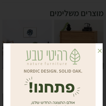
מוצרים משלימים
KODOMA | שידת
UPSULA | שולחן סלון
מגירות מעץ אלון מלא
מלבני
₪
₪
3,100
₪
5,750
2,635