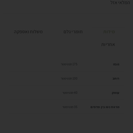
המלאי אזל
מידות
חומרי גלם
משלוח ואספקה
אחריות
גובה
175 סנטימטר
רוחב
100 סנטימטר
עומק
40 סנטימטר
מרווח נטו בין מדפים
35 סנטימטר